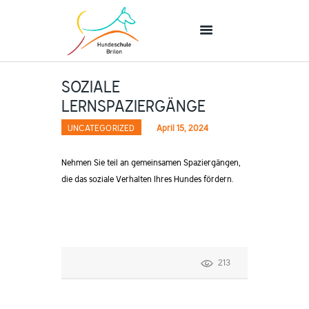
SOZIALE
STARTSEITE
LERNSPAZIERGÄNGE
UNTERRICHT
UNCATEGORIZED
April 15, 2024
ÜBER UNS
KONTAKT
Nehmen Sie teil an gemeinsamen Spaziergängen,
die das soziale Verhalten Ihres Hundes fördern.
213